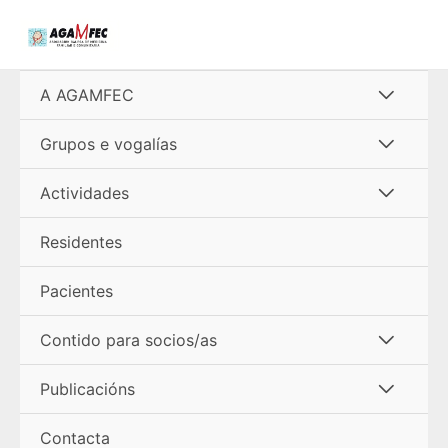
Ir
al
contenido
Alterna
A AGAMFEC
menú
Alterna
Grupos e vogalías
menú
Alterna
Actividades
menú
Residentes
Pacientes
Alterna
Contido para socios/as
menú
Alterna
Publicacións
menú
Contacta