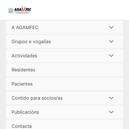
Ir
al
contenido
Alterna
A AGAMFEC
menú
Alterna
Grupos e vogalías
menú
Alterna
Actividades
menú
Residentes
Pacientes
Alterna
Contido para socios/as
menú
Alterna
Publicacións
menú
Contacta