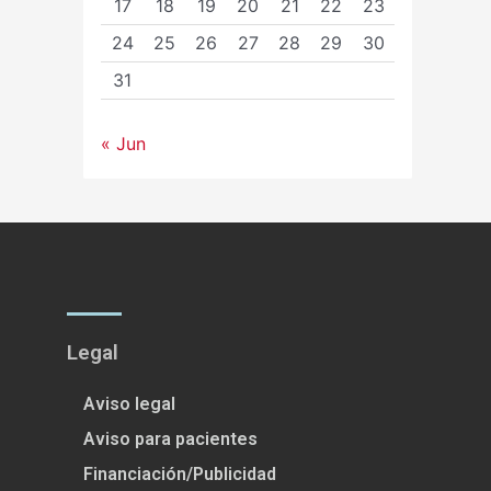
17
18
19
20
21
22
23
24
25
26
27
28
29
30
31
« Jun
Legal
Aviso legal
Aviso para pacientes
Financiación/Publicidad