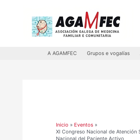
Ir
al
contenido
A AGAMFEC
Grupos e vogalías
Navegación
de
entradas
Inicio
Eventos
XI Congreso Nacional de Atención S
Nacional del Paciente Activo