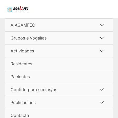
Ir
al
contenido
Alterna
A AGAMFEC
menú
Alterna
Grupos e vogalías
menú
Alterna
Actividades
menú
Residentes
Pacientes
Alterna
Contido para socios/as
menú
Alterna
Publicacións
menú
Contacta