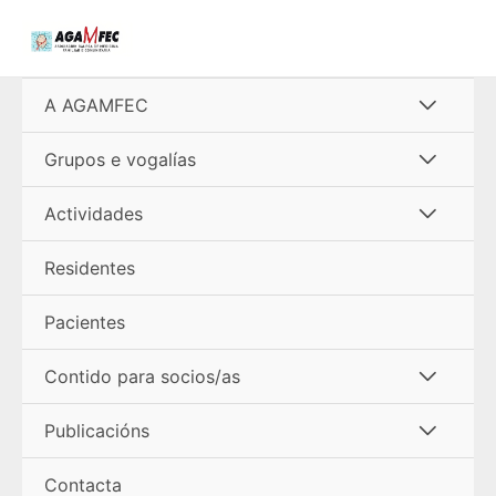
Ir
al
contenido
Alterna
A AGAMFEC
menú
Alterna
Grupos e vogalías
menú
Alterna
Actividades
menú
Residentes
Pacientes
Alterna
Contido para socios/as
menú
Alterna
Publicacións
menú
Contacta