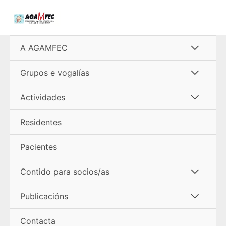
Ir
al
contenido
Alterna
A AGAMFEC
menú
Alterna
Grupos e vogalías
menú
Alterna
Actividades
menú
Residentes
Pacientes
Alterna
Contido para socios/as
menú
Alterna
Publicacións
menú
Contacta