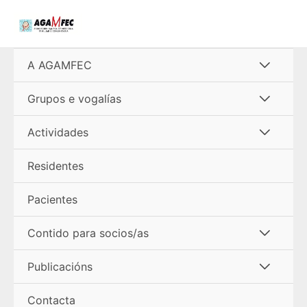
Ir
al
contenido
Alterna
A AGAMFEC
menú
Alterna
Grupos e vogalías
menú
Alterna
Actividades
menú
Residentes
Pacientes
Alterna
Contido para socios/as
menú
Alterna
Publicacións
menú
Contacta