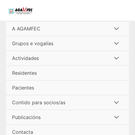
Ir
al
contenido
Alterna
A AGAMFEC
menú
Alterna
Grupos e vogalías
menú
Alterna
Actividades
menú
Residentes
Pacientes
Alterna
Contido para socios/as
menú
Alterna
Publicacións
menú
Contacta