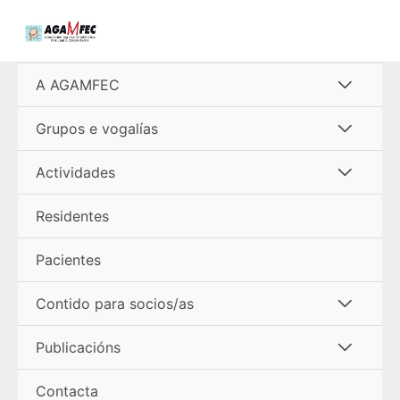
Ir
al
contenido
Alterna
A AGAMFEC
menú
Alterna
Grupos e vogalías
menú
Alterna
Actividades
menú
Residentes
Pacientes
Alterna
Contido para socios/as
menú
Alterna
Publicacións
menú
Contacta