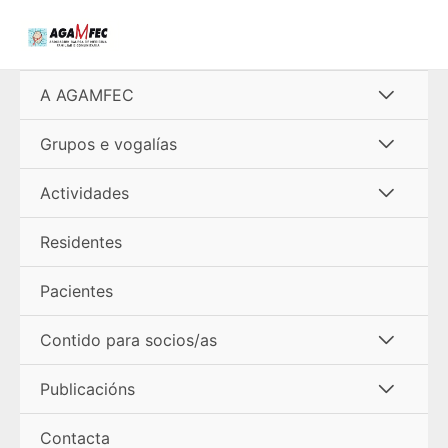
Ir
al
contenido
Alterna
A AGAMFEC
menú
Alterna
Grupos e vogalías
menú
Alterna
Actividades
menú
Residentes
Pacientes
Alterna
Contido para socios/as
menú
Alterna
Publicacións
menú
Contacta