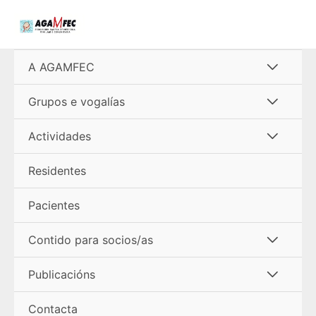
Ir
al
contenido
Alterna
A AGAMFEC
menú
Alterna
Grupos e vogalías
menú
Alterna
Actividades
menú
Residentes
Pacientes
Alterna
Contido para socios/as
menú
Alterna
Publicacións
menú
Contacta