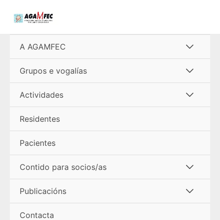
Ir
al
contenido
Alterna
A AGAMFEC
menú
Alterna
Grupos e vogalías
menú
Alterna
Actividades
menú
Residentes
Pacientes
Alterna
Contido para socios/as
menú
Alterna
Publicacións
menú
Contacta