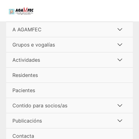
Ir
al
contenido
Alterna
A AGAMFEC
menú
Alterna
Grupos e vogalías
menú
Alterna
Actividades
menú
Residentes
Pacientes
Alterna
Contido para socios/as
menú
Alterna
Publicacións
menú
Contacta