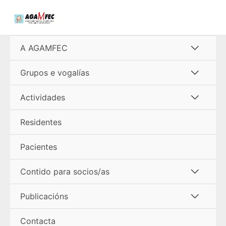
Ir
al
contenido
Alterna
A AGAMFEC
menú
Alterna
Grupos e vogalías
menú
Alterna
Actividades
menú
Residentes
Pacientes
Alterna
Contido para socios/as
menú
Alterna
Publicacións
menú
Contacta