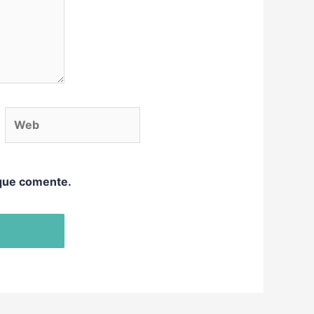
eb
 que comente.