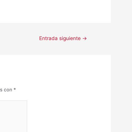
Entrada siguiente
→
os con
*