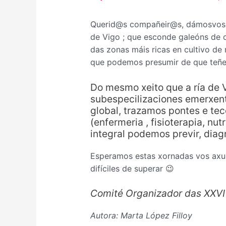
Querid@s compañeir@s, dámosvos 
de Vigo ; que esconde galeóns de 
das zonas máis ricas en cultivo de 
que podemos presumir de que teñe
Do mesmo xeito que a ría de V
subespecilizaciones emerxent
global, trazamos pontes e te
(enfermeria , fisioterapia, nu
integral podemos previr, diagn
Esperamos estas xornadas vos axu
difíciles de superar 😉
Comité Organizador das XXV
Autora: Marta López Filloy