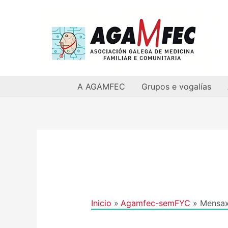
Ir
al
contenido
A AGAMFEC
Grupos e vogalías
Navegación
de
entradas
Inicio
Agamfec-semFYC
Mensax