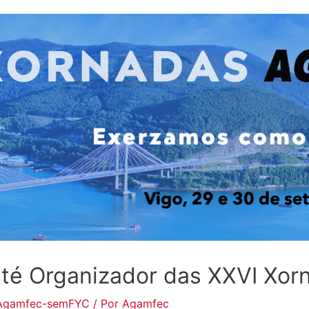
té Organizador das XXVI Xo
Agamfec-semFYC
/ Por
Agamfec