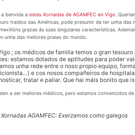
a benvida a
estas Xornadas de AGAMFEC en Vigo
. Queria
ouro traídos das Américas, pode presumir de ter unha das
mexillóns grazas ás súas singulares características. Ademai
n unha das mellores praias do mundo.
igo ; os médicos de familia temos o gran tesouro
es: estamos dotados de aptitudes para poder val
cemos unha rede entre o noso propio equipo, form
tricionista…) e cos nosos compañeiros de hospitala
osticar, tratar e paliar. Que hai máis bonito que i
den a ser mellores médicos, pero estamos convencidos de
I Xornadas AGAMFEC: Exerzamos como galegos