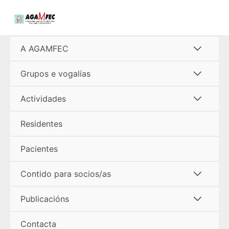
Ir
al
contenido
Alterna
A AGAMFEC
menú
Alterna
Grupos e vogalías
menú
Alterna
Actividades
menú
Residentes
Pacientes
Alterna
Contido para socios/as
menú
Alterna
Publicacións
menú
Contacta