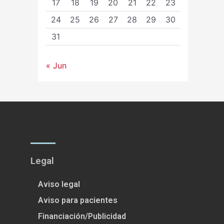
17
18
19
20
21
22
23
24
25
26
27
28
29
30
31
« Jun
Legal
Aviso legal
Aviso para pacientes
Financiación/Publicidad