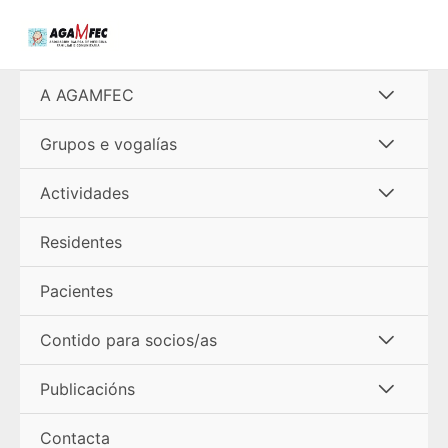
Ir
al
contenido
Alterna
A AGAMFEC
menú
Alterna
Grupos e vogalías
menú
Alterna
Actividades
menú
Residentes
Pacientes
Alterna
Contido para socios/as
menú
Alterna
Publicacións
menú
Contacta