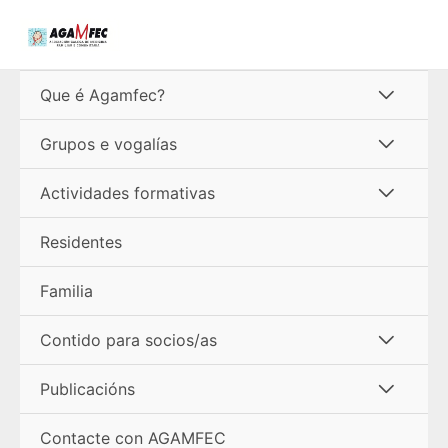
Ir
ao
contido
Alterna
Que é Agamfec?
menú
Alterna
Grupos e vogalías
menú
Alterna
Actividades formativas
menú
Residentes
Familia
Alterna
Contido para socios/as
menú
Alterna
Publicacións
menú
Contacte con AGAMFEC