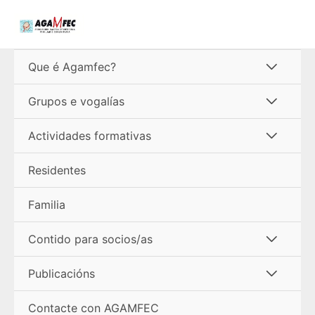
Ir
ao
contido
Alterna
Que é Agamfec?
menú
Alterna
Grupos e vogalías
menú
Alterna
Actividades formativas
menú
Residentes
Familia
Alterna
Contido para socios/as
menú
Alterna
Publicacións
menú
Contacte con AGAMFEC