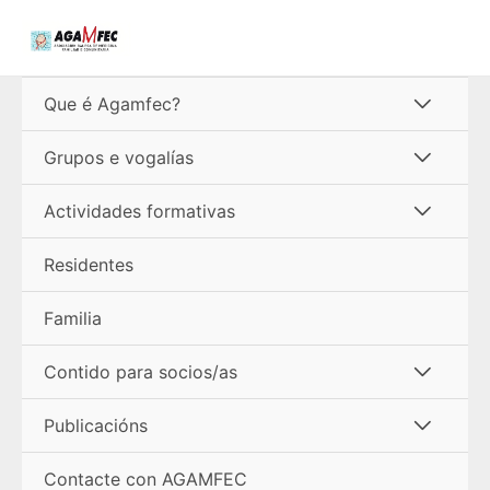
Ir
ao
contido
Alterna
Que é Agamfec?
menú
Alterna
Grupos e vogalías
menú
Alterna
Actividades formativas
menú
Residentes
Familia
Alterna
Contido para socios/as
menú
Alterna
Publicacións
menú
Contacte con AGAMFEC