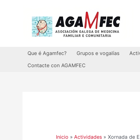
Ir
ao
contido
Que é Agamfec?
Grupos e vogalías
Acti
Contacte con AGAMFEC
Navegación
de
entradas
Inicio
Actividades
Xornada de E