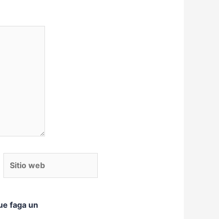
itio web
ue faga un