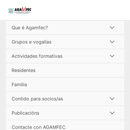
Ir
ao
contido
Alterna
Que é Agamfec?
menú
Alterna
Grupos e vogalías
menú
Alterna
Actividades formativas
menú
Residentes
Familia
Alterna
Contido para socios/as
menú
Alterna
Publicacións
menú
Contacte con AGAMFEC