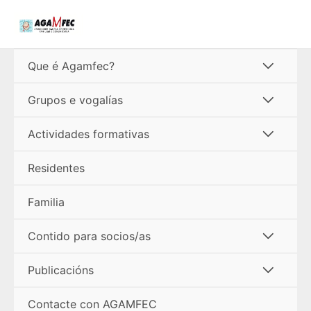
Ir
ao
contido
Alterna
Que é Agamfec?
menú
Alterna
Grupos e vogalías
menú
Alterna
Actividades formativas
menú
Residentes
Familia
Alterna
Contido para socios/as
menú
Alterna
Publicacións
menú
Contacte con AGAMFEC