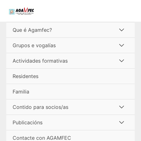
Ir
ao
contido
Alterna
Que é Agamfec?
menú
Alterna
Grupos e vogalías
menú
Alterna
Actividades formativas
menú
Residentes
Familia
Alterna
Contido para socios/as
menú
Alterna
Publicacións
menú
Contacte con AGAMFEC