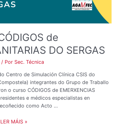
EMERXENCIAS
SANITARIAS
DO
SERGAS
 CÓDIGOS de
NITARIAS DO SERGAS
/ Por
Sec. Técnica
do Centro de Simulación Clínica CSIS do
Compostela) integrantes do Grupo de Traballo
aron o curso CÓDIGOS de EMERXENCIAS
esidentes e médicos especialistas en
 recoñecido como Acto …
LER MÁIS »