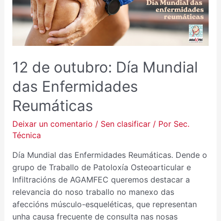
DE
OUTUBRO:
DÍA
MUNDIAL
DAS
12 de outubro: Día Mundial
ENFERMIDADES
REUMÁTICAS
das Enfermidades
Reumáticas
Deixar un comentario
/
Sen clasificar
/ Por
Sec.
Técnica
Día Mundial das Enfermidades Reumáticas. Dende o
grupo de Traballo de Patoloxía Osteoarticular e
Infiltracións de AGAMFEC queremos destacar a
relevancia do noso traballo no manexo das
afeccións músculo-esqueléticas, que representan
unha causa frecuente de consulta nas nosas