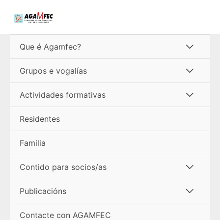
Ir
ao
contido
Alterna
Que é Agamfec?
menú
Alterna
Grupos e vogalías
menú
Alterna
Actividades formativas
menú
Residentes
Familia
Alterna
Contido para socios/as
menú
Alterna
Publicacións
menú
Contacte con AGAMFEC