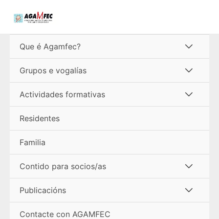
Ir
ao
contido
Alterna
Que é Agamfec?
menú
Alterna
Grupos e vogalías
menú
Alterna
Actividades formativas
menú
Residentes
Familia
Alterna
Contido para socios/as
menú
Alterna
Publicacións
menú
Contacte con AGAMFEC