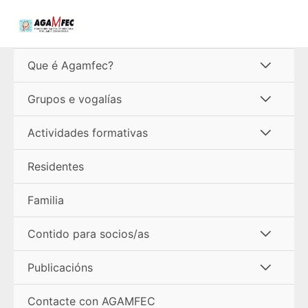
Ir
ao
contido
Alterna
Que é Agamfec?
menú
Alterna
Grupos e vogalías
menú
Alterna
Actividades formativas
menú
Residentes
Familia
Alterna
Contido para socios/as
menú
Alterna
Publicacións
menú
Contacte con AGAMFEC