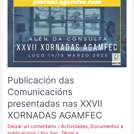
PRESENTADAS
NAS
XXVII
XORNADAS
AGAMFEC
Publicación das
Comunicacións
presentadas nas XXVII
XORNADAS AGAMFEC
Deixar un comentario
/
Actividades
,
Documentos e
publicacións
/ Por
Sec. Técnica