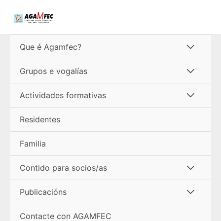
Ir
ao
contido
Alterna
Que é Agamfec?
menú
Alterna
Grupos e vogalías
menú
Alterna
Actividades formativas
menú
Residentes
Familia
Alterna
Contido para socios/as
menú
Alterna
Publicacións
menú
Contacte con AGAMFEC