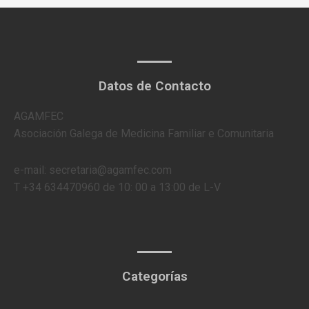
Datos de Contacto
AGAMFEC
Asociación Galega de Medicina Familiar e Comunitaria
e-mail: secretaria@agamfec.com
T +34 634470960 de 10: 00 a 13:00 de L-V
Categorías